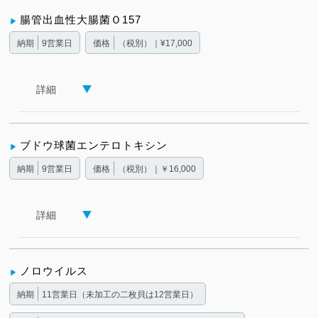
腸管出血性大腸菌Ｏ157
納期
9営業日
価格
（税別）｜¥17,000
詳細
ブドウ球菌エンテロトキシン
納期
9営業日
価格
（税別）｜￥16,000
詳細
ノロウイルス
納期
11営業日（未加工の二枚貝は12営業日）