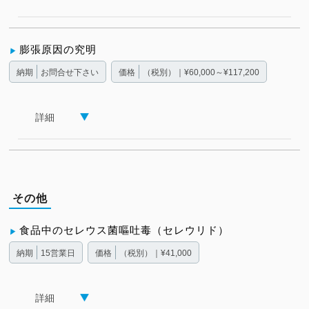
膨張原因の究明
納期
お問合せ下さい
価格
（税別）｜¥60,000～¥117,200
詳細
その他
食品中のセレウス菌嘔吐毒（セレウリド）
納期
15営業日
価格
（税別）｜¥41,000
詳細