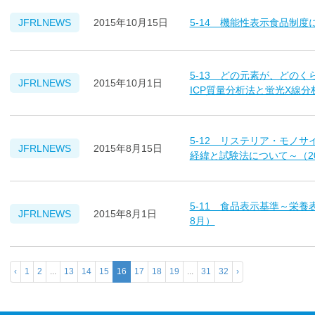
5-14 機能性表示食品制度に
JFRLNEWS
2015年10月15日
5-13 どの元素が、どの
JFRLNEWS
2015年10月1日
ICP質量分析法と蛍光X線分
5-12 リステリア・モノ
JFRLNEWS
2015年8月15日
経緯と試験法について～（20
5-11 食品表示基準～栄養
JFRLNEWS
2015年8月1日
8月）
‹
1
2
...
13
14
15
16
17
18
19
...
31
32
›