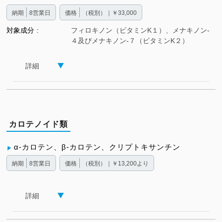
納期
8営業日
価格
（税別）｜￥33,000
対象成分
フィロキノン（ビタミンK１）、メナキノン-
４及びメナキノン-７（ビタミンK２）
詳細
カロテノイド類
α-カロテン、β-カロテン、クリプトキサンチン
納期
8営業日
価格
（税別）｜￥13,200より
詳細