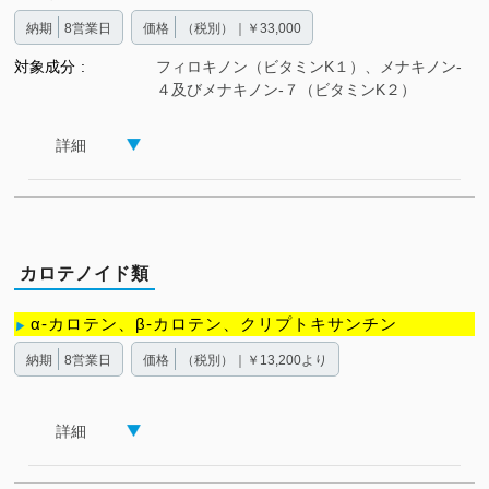
納期
8営業日
価格
（税別）｜￥33,000
対象成分
フィロキノン（ビタミンK１）、メナキノン-
４及びメナキノン-７（ビタミンK２）
詳細
カロテノイド類
α-カロテン、β-カロテン、クリプトキサンチン
納期
8営業日
価格
（税別）｜￥13,200より
詳細