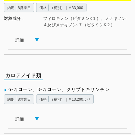
納期
8営業日
価格
（税別）｜￥33,000
対象成分
フィロキノン（ビタミンK１）、メナキノン-
４及びメナキノン-７（ビタミンK２）
詳細
カロテノイド類
α-カロテン、β-カロテン、クリプトキサンチン
納期
8営業日
価格
（税別）｜￥13,200より
詳細