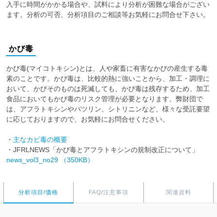
入手に時間がかかる場合や、試料により分析が困難な場合がござい
ます。分析の可否、分析項目のご相談等お気軽にお問合せ下さい。
かび毒
かび毒(マイコトキシン)とは、人や家畜に有害なかびの産生する毒
素のことです。かび毒は、比較的熱に強いことから、加工・調理に
おいて、かびそのものは死滅しても、かび毒は残存するため、加工
食品においてもかび毒のリスク管理が必要となります。弊財団で
は、アフラトキシンやパツリン、シトリニンなど、様々な受託要望
に応じておりますので、お気軽にお問合せください。
・
主なカビ毒の概要
・JFRLNEWS「かび毒とアフラトキシンの規制改正について」
news_vol3_no29 （350KB）
分析項目/価格
FAQ/注意事項
関連資料