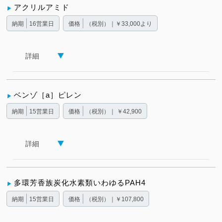
アクリルアミド
納期
16営業日
価格
（税別）｜￥33,000より
詳細
ベンゾ［a］ピレン
納期
15営業日
価格
（税別）｜ ￥42,900
詳細
多環芳香族炭化水素類いわゆるPAH4
納期
15営業日
価格
（税別）｜￥107,800