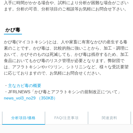
入手に時間がかかる場合や、試料により分析が困難な場合がござい
ます。分析の可否、分析項目のご相談等お気軽にお問合せ下さい。
かび毒
かび毒(マイコトキシン)とは、人や家畜に有害なかびの産生する毒
素のことです。かび毒は、比較的熱に強いことから、加工・調理に
おいて、かびそのものは死滅しても、かび毒は残存するため、加工
食品においてもかび毒のリスク管理が必要となります。弊財団で
は、アフラトキシンやパツリン、シトリニンなど、様々な受託要望
に応じておりますので、お気軽にお問合せください。
・
主なカビ毒の概要
・JFRLNEWS「かび毒とアフラトキシンの規制改正について」
news_vol3_no29 （350KB）
分析項目/価格
FAQ/注意事項
関連資料