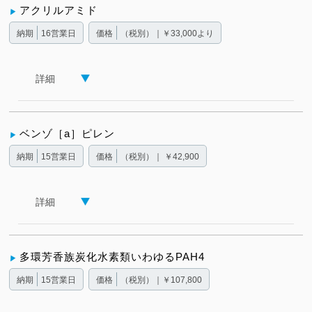
アクリルアミド
納期
16営業日
価格
（税別）｜￥33,000より
詳細
ベンゾ［a］ピレン
納期
15営業日
価格
（税別）｜ ￥42,900
詳細
多環芳香族炭化水素類いわゆるPAH4
納期
15営業日
価格
（税別）｜￥107,800