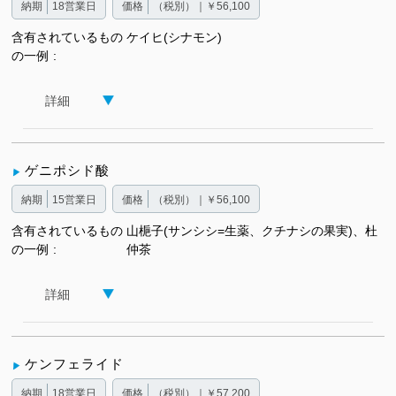
納期
18営業日
価格
（税別）｜￥56,100
含有されているもの
ケイヒ(シナモン)
の一例
詳細
ゲニポシド酸
納期
15営業日
価格
（税別）｜￥56,100
含有されているもの
山梔子(サンシシ=生薬、クチナシの果実)、杜
の一例
仲茶
詳細
ケンフェライド
納期
18営業日
価格
（税別）｜￥57,200