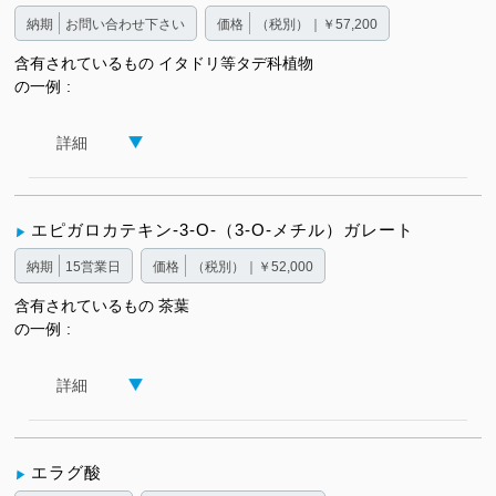
納期
お問い合わせ下さい
価格
（税別）｜￥57,200
含有されているもの
イタドリ等タデ科植物
の一例
詳細
エピガロカテキン-3-O-（3-O-メチル）ガレート
納期
15営業日
価格
（税別）｜￥52,000
含有されているもの
茶葉
の一例
詳細
エラグ酸