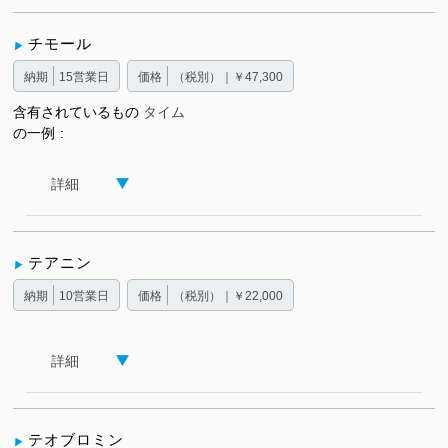
チモール
納期
15営業日
価格
（税別）｜￥47,300
含有されているもの
タイム
の一例
詳細
テアニン
納期
10営業日
価格
（税別）｜￥22,000
詳細
テオブロミン