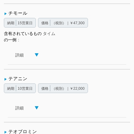
チモール
納期
15営業日
価格
（税別）｜￥47,300
含有されているもの
タイム
の一例
詳細
テアニン
納期
10営業日
価格
（税別）｜￥22,000
詳細
テオブロミン