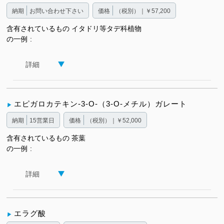
納期
お問い合わせ下さい
価格
（税別）｜￥57,200
含有されているもの
イタドリ等タデ科植物
の一例
詳細
エピガロカテキン-3-O-（3-O-メチル）ガレート
納期
15営業日
価格
（税別）｜￥52,000
含有されているもの
茶葉
の一例
詳細
エラグ酸