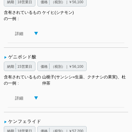
納期
18営業日
価格
（税別）｜￥56,100
含有されているもの
ケイヒ(シナモン)
の一例
詳細
ゲニポシド酸
納期
15営業日
価格
（税別）｜￥56,100
含有されているもの
山梔子(サンシシ=生薬、クチナシの果実)、杜
の一例
仲茶
詳細
ケンフェライド
納期
18営業日
価格
（税別）｜￥57,200