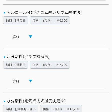
アルコール分(重クロム酸カリウム酸化法)
納期
8営業日
価格
（税別）｜￥6,600
詳細
水分活性(グラフ補挿法)
納期
9営業日
価格
（税別）｜￥7,700
詳細
水分活性(電気抵抗式湿度測定法)
納期
お問合せ下さい
価格
（税別）｜￥13,200