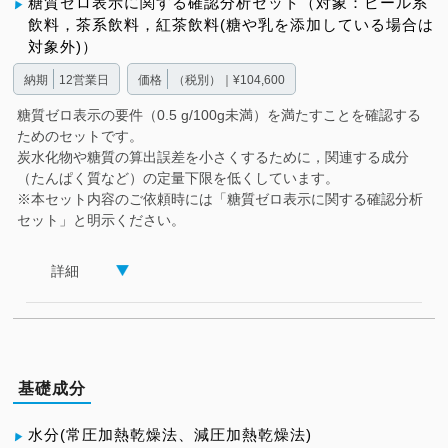
糖質ゼロ表示に関する確認分析セット（対象：ビール系
飲料，茶系飲料，紅茶飲料(糖や乳を添加している場合は
対象外)）
納期
12営業日
価格
（税別）｜¥104,600
糖質ゼロ表示の要件（0.5 g/100g未満）を満たすことを確認する
ためのセットです。
炭水化物や糖質の算出誤差を小さくするために，関連する成分
（たんぱく質など）の定量下限を低くしています。
※本セット内容のご依頼時には「糖質ゼロ表示に関する確認分析
セット」と明示ください。
詳細
基礎成分
水分(常圧加熱乾燥法、減圧加熱乾燥法)