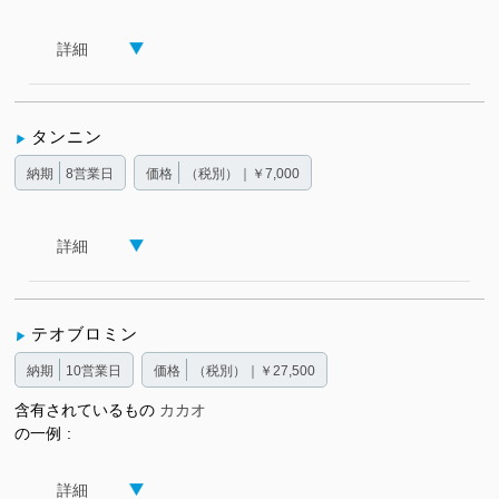
詳細
タンニン
納期
8営業日
価格
（税別）｜￥7,000
詳細
テオブロミン
納期
10営業日
価格
（税別）｜￥27,500
含有されているもの
カカオ
の一例
詳細