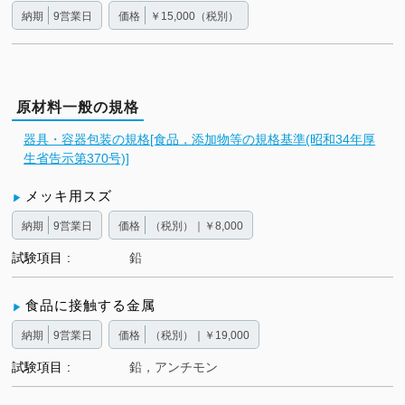
納期
9営業日
価格
￥15,000（税別）
原材料一般の規格
器具・容器包装の規格[食品，添加物等の規格基準(昭和34年厚
生省告示第370号)]
メッキ用スズ
納期
9営業日
価格
（税別）｜￥8,000
試験項目
鉛
食品に接触する金属
納期
9営業日
価格
（税別）｜￥19,000
試験項目
鉛，アンチモン