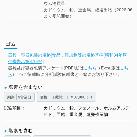
ウム消費量
カドミウム、鉛、重金属、総溶出物（2026.06
より受託開始）
ゴム
器具・容器包装の規格[食品，添加物等の規格基準(昭和34年厚
生省告示第370号)]
器具及び容器包装アンケート(PDF版)は
こちら
（Excel版は
こち
ら
） ※ご依頼時に分析試験依頼
書
と一緒にお送り下さい。
塩素を含まない
納期
9営業日
価格
（税別）｜ ￥37,000より
試験項目
カドミウム、鉛、フェノール、ホルムアルデ
ヒド、亜鉛、重金属、蒸発残留物
塩素を含む