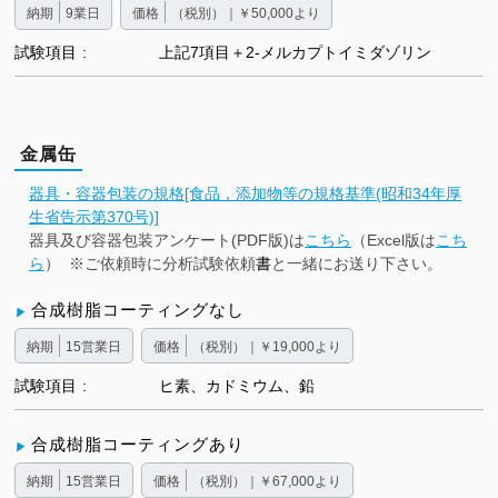
納期
9業日
価格
（税別）｜￥50,000より
試験項目
上記7項目＋2-メルカプトイミダゾリン
金属缶
器具・容器包装の規格[食品，添加物等の規格基準(昭和34年厚
生省告示第370号)]
器具及び容器包装アンケート(PDF版)は
こちら
（Excel版は
こち
ら
） ※ご依頼時に分析試験依頼
書
と一緒にお送り下さい。
合成樹脂コーティングなし
納期
15営業日
価格
（税別）｜￥19,000より
試験項目
ヒ素、カドミウム、鉛
合成樹脂コーティングあり
納期
15営業日
価格
（税別）｜￥67,000より