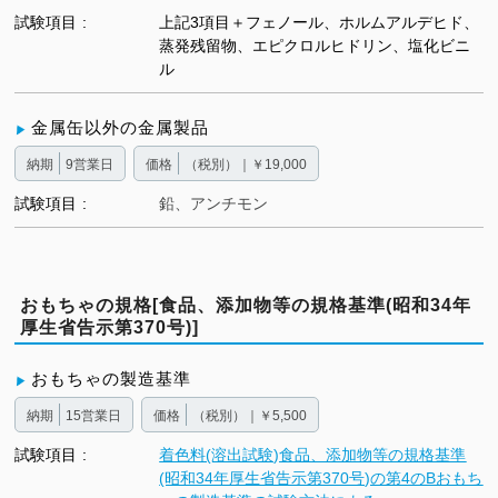
試験項目
上記3項目＋フェノール、ホルムアルデヒド、
蒸発残留物、エピクロルヒドリン、塩化ビニ
ル
金属缶以外の金属製品
納期
9営業日
価格
（税別）｜￥19,000
試験項目
鉛、アンチモン
おもちゃの規格[食品、添加物等の規格基準(昭和34年
厚生省告示第370号)]
おもちゃの製造基準
納期
15営業日
価格
（税別）｜￥5,500
試験項目
着色料(溶出試験)食品、添加物等の規格基準
(昭和34年厚生省告示第370号)の第4のBおもち