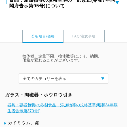
食品，添加物等の規格基準の一部改正(令和7年内
閣府告示第95号)について
分析項目/価格
FAQ/注意事項
検体種、定量下限、検体数等により、納期、
価格が変わることがございます。
全てのカテゴリーを表示
ガラス・陶磁器・ホウロウ引き
器具・容器包装の規格[食品，添加物等の規格基準(昭和34年厚
生省告示第370号)]
カドミウム、鉛