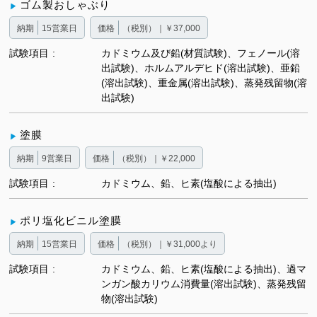
ゴム製おしゃぶり
納期
15営業日
価格
（税別）｜￥37,000
試験項目
カドミウム及び鉛(材質試験)、フェノール(溶
出試験)、ホルムアルデヒド(溶出試験)、亜鉛
(溶出試験)、重金属(溶出試験)、蒸発残留物(溶
出試験)
塗膜
納期
9営業日
価格
（税別）｜￥22,000
試験項目
カドミウム、鉛、ヒ素(塩酸による抽出)
ポリ塩化ビニル塗膜
納期
15営業日
価格
（税別）｜￥31,000より
試験項目
カドミウム、鉛、ヒ素(塩酸による抽出)、過マ
ンガン酸カリウム消費量(溶出試験)、蒸発残留
物(溶出試験)