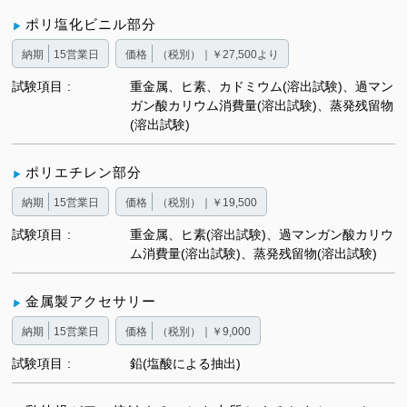
ポリ塩化ビニル部分
納期
15営業日
価格
（税別）｜￥27,500より
試験項目
重金属、ヒ素、カドミウム(溶出試験)、過マン
ガン酸カリウム消費量(溶出試験)、蒸発残留物
(溶出試験)
ポリエチレン部分
納期
15営業日
価格
（税別）｜￥19,500
試験項目
重金属、ヒ素(溶出試験)、過マンガン酸カリウ
ム消費量(溶出試験)、蒸発残留物(溶出試験)
金属製アクセサリー
納期
15営業日
価格
（税別）｜￥9,000
試験項目
鉛(塩酸による抽出)