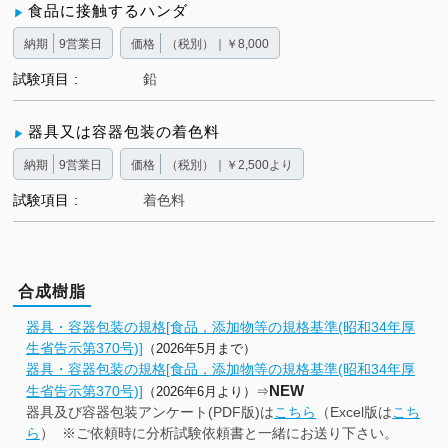
食品に接触するハンダ
納期
9営業日
価格
（税別）｜￥8,000
試験項目
鉛
器具又は容器包装の着色料
納期
9営業日
価格
（税別）｜￥2,500より
試験項目
着色料
合成樹脂
器具・容器包装の規格[食品，添加物等の規格基準(昭和34年厚
生省告示第370号)]
（2026年5月まで）
器具・容器包装の規格[食品，添加物等の規格基準(昭和34年厚
NEW
生省告示第370号)]
（2026年6
月より）⇒
器具及び容器包装アンケート(PDF版)は
こちら
（Excel版は
こち
ら
） ※ご依頼時に分析試験依頼書と一緒にお送り下さい。