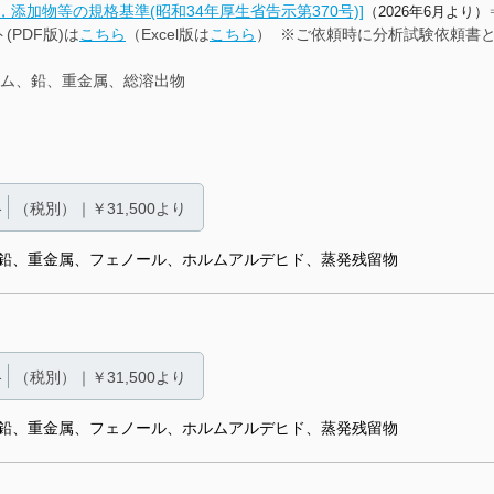
添加物等の規格基準(昭和34年厚生省告示第370号)]
（2026年6
月より）
PDF版)は
こちら
（Excel版は
こちら
） ※ご依頼時に分析試験依頼書
ウム、鉛、重金属、総溶出物
格
（税別）｜￥31,500より
鉛、重金属、フェノール、ホルムアルデヒド、蒸発残留物
格
（税別）｜￥31,500より
鉛、重金属、フェノール、ホルムアルデヒド、蒸発残留物