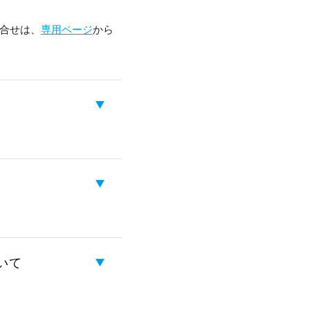
専用ページ
合せは、
から
いて