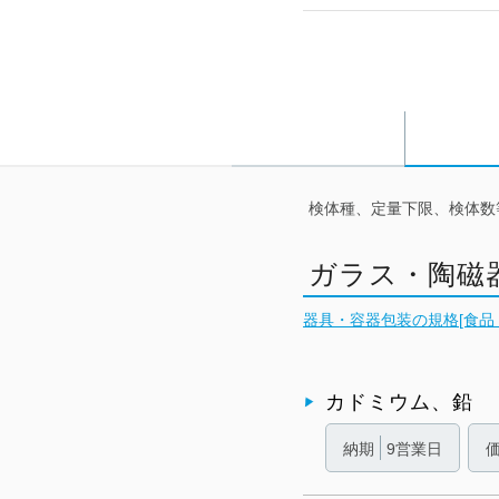
検体種、定量下限、検体数
ガラス・陶磁
器具・容器包装の規格[食品，
カドミウム、鉛
納期
9営業日