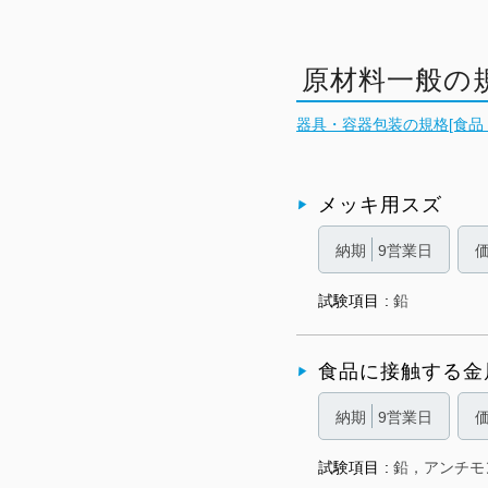
原材料一般の
器具・容器包装の規格[食品，
メッキ用スズ
納期
9営業日
試験項目
鉛
食品に接触する金
納期
9営業日
試験項目
鉛，アンチモ