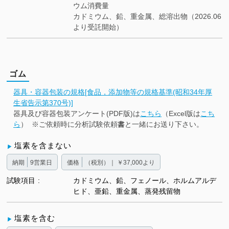
ウム消費量
カドミウム、鉛、重金属、総溶出物（2026.06
より受託開始）
ゴム
器具・容器包装の規格[食品，添加物等の規格基準(昭和34年厚
生省告示第370号)]
器具及び容器包装アンケート(PDF版)は
こちら
（Excel版は
こち
ら
） ※ご依頼時に分析試験依頼
書
と一緒にお送り下さい。
塩素を含まない
納期
9営業日
価格
（税別）｜ ￥37,000より
試験項目
カドミウム、鉛、フェノール、ホルムアルデ
ヒド、亜鉛、重金属、蒸発残留物
塩素を含む