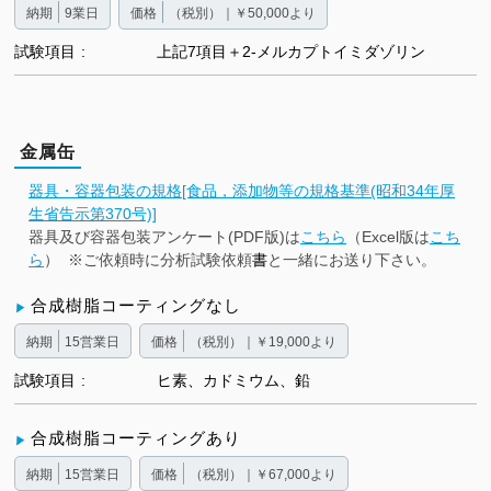
納期
9業日
価格
（税別）｜￥50,000より
試験項目
上記7項目＋2-メルカプトイミダゾリン
金属缶
器具・容器包装の規格[食品，添加物等の規格基準(昭和34年厚
生省告示第370号)]
器具及び容器包装アンケート(PDF版)は
こちら
（Excel版は
こち
ら
） ※ご依頼時に分析試験依頼
書
と一緒にお送り下さい。
合成樹脂コーティングなし
納期
15営業日
価格
（税別）｜￥19,000より
試験項目
ヒ素、カドミウム、鉛
合成樹脂コーティングあり
納期
15営業日
価格
（税別）｜￥67,000より