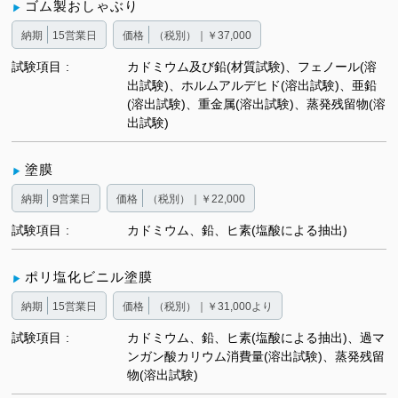
ゴム製おしゃぶり
納期
15営業日
価格
（税別）｜￥37,000
試験項目
カドミウム及び鉛(材質試験)、フェノール(溶
出試験)、ホルムアルデヒド(溶出試験)、亜鉛
(溶出試験)、重金属(溶出試験)、蒸発残留物(溶
出試験)
塗膜
納期
9営業日
価格
（税別）｜￥22,000
試験項目
カドミウム、鉛、ヒ素(塩酸による抽出)
ポリ塩化ビニル塗膜
納期
15営業日
価格
（税別）｜￥31,000より
試験項目
カドミウム、鉛、ヒ素(塩酸による抽出)、過マ
ンガン酸カリウム消費量(溶出試験)、蒸発残留
物(溶出試験)