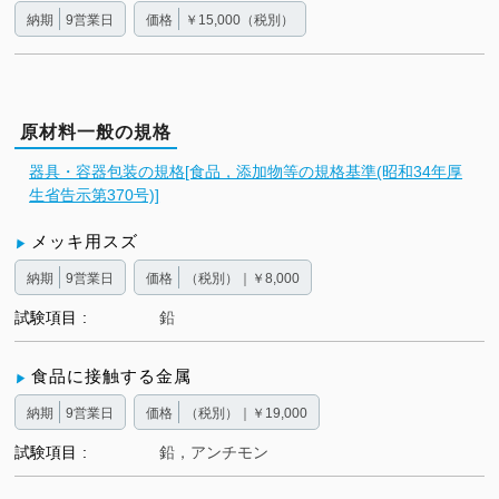
納期
9営業日
価格
￥15,000（税別）
原材料一般の規格
器具・容器包装の規格[食品，添加物等の規格基準(昭和34年厚
生省告示第370号)]
メッキ用スズ
納期
9営業日
価格
（税別）｜￥8,000
試験項目
鉛
食品に接触する金属
納期
9営業日
価格
（税別）｜￥19,000
試験項目
鉛，アンチモン