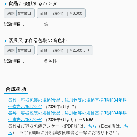
食品に接触するハンダ
納期
9営業日
価格
（税別）｜￥8,000
試験項目
鉛
器具又は容器包装の着色料
納期
9営業日
価格
（税別）｜￥2,500より
試験項目
着色料
合成樹脂
器具・容器包装の規格[食品，添加物等の規格基準(昭和34年厚
生省告示第370号)]
（2026年5月まで）
器具・容器包装の規格[食品，添加物等の規格基準(昭和34年厚
NEW
生省告示第370号)]
（2026年6
月より）⇒
器具及び容器包装アンケート(PDF版)は
こちら
（Excel版は
こち
ら
） ※ご依頼時に分析試験依頼書と一緒にお送り下さい。