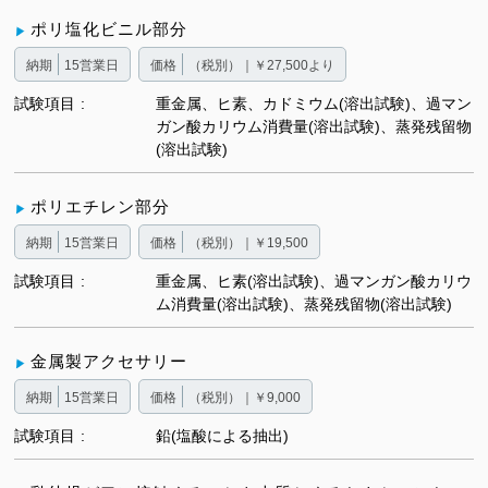
ポリ塩化ビニル部分
納期
15営業日
価格
（税別）｜￥27,500より
試験項目
重金属、ヒ素、カドミウム(溶出試験)、過マン
ガン酸カリウム消費量(溶出試験)、蒸発残留物
(溶出試験)
ポリエチレン部分
納期
15営業日
価格
（税別）｜￥19,500
試験項目
重金属、ヒ素(溶出試験)、過マンガン酸カリウ
ム消費量(溶出試験)、蒸発残留物(溶出試験)
金属製アクセサリー
納期
15営業日
価格
（税別）｜￥9,000
試験項目
鉛(塩酸による抽出)