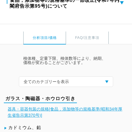
食品，添加物等の規格基準の一部改正(令和7年内
閣府告示第95号)について
分析項目/価格
FAQ/注意事項
検体種、定量下限、検体数等により、納期、
価格が変わることがございます。
全てのカテゴリーを表示
ガラス・陶磁器・ホウロウ引き
器具・容器包装の規格[食品，添加物等の規格基準(昭和34年厚
生省告示第370号)]
カドミウム、鉛