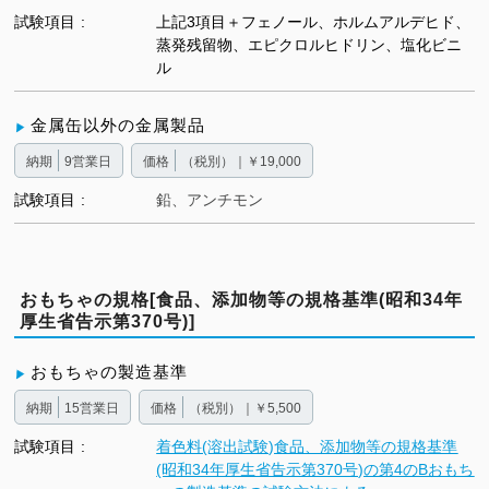
試験項目
上記3項目＋フェノール、ホルムアルデヒド、
蒸発残留物、エピクロルヒドリン、塩化ビニ
ル
金属缶以外の金属製品
納期
9営業日
価格
（税別）｜￥19,000
試験項目
鉛、アンチモン
おもちゃの規格[食品、添加物等の規格基準(昭和34年
厚生省告示第370号)]
おもちゃの製造基準
納期
15営業日
価格
（税別）｜￥5,500
試験項目
着色料(溶出試験)食品、添加物等の規格基準
(昭和34年厚生省告示第370号)の第4のBおもち