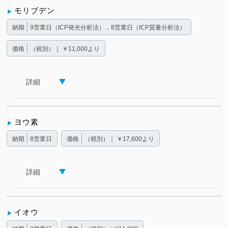
モリブデン
納期
9営業日（ICP発光分析法），8営業日（ICP質量分析法）
価格
（税別）｜ ￥11,000より
詳細
ヨウ素
納期
8営業日
価格
（税別）｜ ￥17,600より
詳細
イオウ