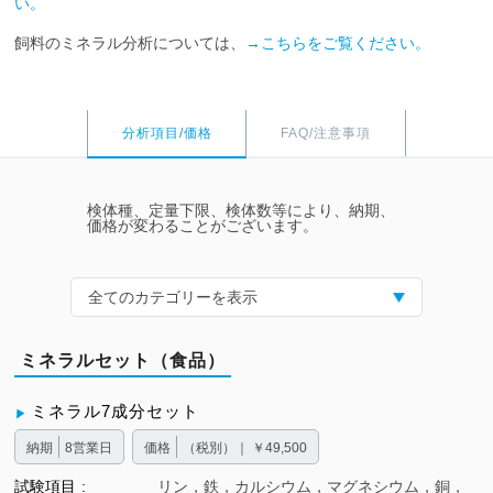
い。
飼料のミネラル分析については、
→こちらをご覧ください。
分析項目/価格
FAQ/注意事項
検体種、定量下限、検体数等により、納期、
価格が変わることがございます。
全てのカテゴリーを表示
ミネラルセット（食品）
ミネラル7成分セット
納期
8営業日
価格
（税別）｜ ￥49,500
試験項目
リン，鉄，カルシウム，マグネシウム，銅，