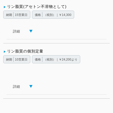
リン脂質(アセトン不溶物として)
納期
15営業日
価格
（税別）｜￥14,300
詳細
リン脂質の個別定量
納期
10営業日
価格
（税別）｜￥24,200より
詳細