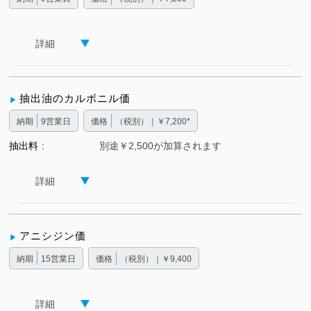
詳細
抽出油のカルボニル価
納期
9営業日
価格
（税別）｜￥7,200*
抽出料
別途￥2,500が加算されます
詳細
アニシジン価
納期
15営業日
価格
（税別）｜￥9,400
詳細