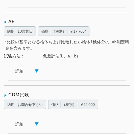
ΔE
納期
10営業日
価格
（税別）｜￥17,700*
*比較の基準となる検体および比較したい検体1検体分のLab測定料
金を含みます。
試験方法
色差計法(L、a、b)
詳細
CDM試験
納期
お問合せ下さい
価格
（税別）｜￥22,000
詳細