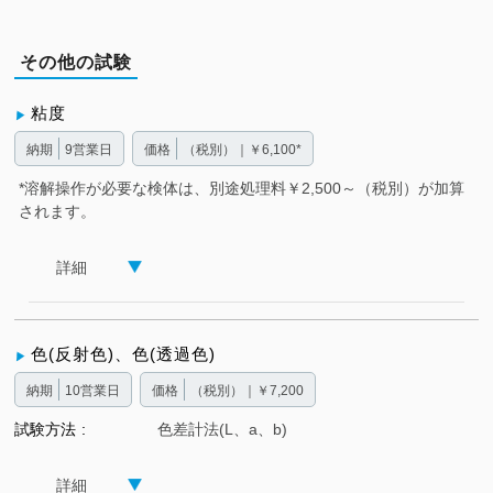
その他の試験
粘度
納期
9営業日
価格
（税別）｜￥6,100*
*溶解操作が必要な検体は、別途処理料￥2,500～（税別）が加算
されます。
詳細
色(反射色)、色(透過色)
納期
10営業日
価格
（税別）｜￥7,200
試験方法
色差計法(L、a、b)
詳細