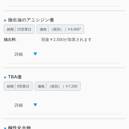
抽出油のアニシジン価
納期
15営業日
価格
（税別）｜￥9,400*
抽出料
別途￥2,500が加算されます
詳細
TBA価
納期
9営業日
価格
（税別）｜￥7,200
詳細
極性化合物