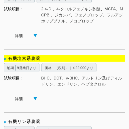
試験項目
2,4-D 、4-クロルフェノキシ酢酸、MCPA、M
CPB 、ジカンバ、フェノプロップ、フルアジ
ホップブチル、メコプロップ
詳細
有機塩素系農薬
納期
9営業日より
価格
（税別）｜￥22,000より
試験項目
BHC、DDT、γ-BHC、アルドリン及びディル
ドリン、エンドリン、ヘプタクロル
詳細
有機リン系農薬