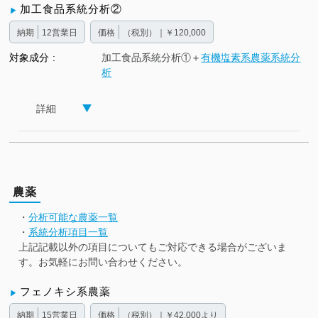
加工食品系統分析②
納期
12営業日
価格
（税別）｜￥120,000
対象成分
加工食品系統分析①＋
有機塩素系農薬系統分
析
詳細
農薬
・
分析可能な農薬一覧
・
系統分析項目一覧
上記記載以外の項目についてもご対応できる場合がございま
す。お気軽にお問い合わせください。
フェノキシ系農薬
納期
15営業日
価格
（税別）｜￥42,000より