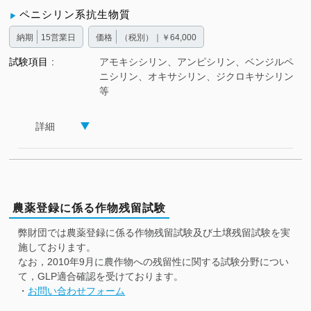
ペニシリン系抗生物質
納期
15営業日
価格
（税別）｜￥64,000
試験項目
アモキシシリン、アンピシリン、ベンジルペ
ニシリン、オキサシリン、ジクロキサシリン
等
詳細
農薬登録に係る作物残留試験
弊財団では農薬登録に係る作物残留試験及び土壌残留試験を実
施しております。
なお，2010年9月に農作物への残留性に関する試験分野につい
て，GLP適合確認を受けております。
・
お問い合わせフォーム