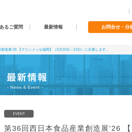
あるご質問
最新情報
お問合せ・分
創造展’26 【マリンメッセ福岡】（5月20日～22日）に出展します。
News & Event
EVENT
第36回西日本食品産業創造展’26