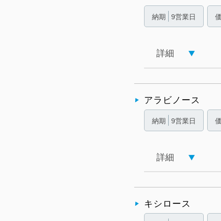
納期
9営業日
詳細
アラビノース
納期
9営業日
詳細
キシロース