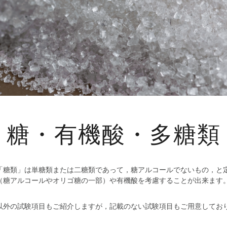
糖・有機酸・多糖類
「糖類」は単糖類または二糖類であって，糖アルコールでないもの，と
（糖アルコールやオリゴ糖の一部）や有機酸を考慮することが出来ます
以外の試験項目もご紹介しますが，記載のない試験項目もご用意してお