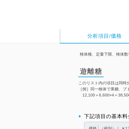
分析項目/価格
検体種、定量下限、検体数
遊離糖
このリスト内の項目は同時
［例］同一検体で果糖、ブ
12,100＋6,600×4＝38,
下記項目の基本料
価格
（税別）｜ ￥12