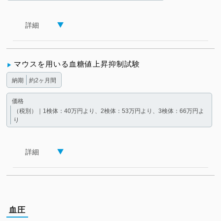
詳細
マウスを用いる血糖値上昇抑制試験
納期
約2ヶ月間
価格
（税別）｜1検体：40万円より、2検体：53万円より、3検体：66万円よ
り
詳細
血圧