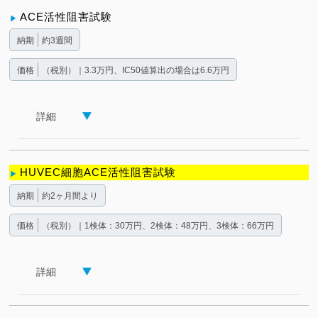
ACE活性阻害試験
納期
約3週間
価格
（税別）｜3.3万円、IC50値算出の場合は6.6万円
詳細
HUVEC細胞ACE活性阻害試験
納期
約2ヶ月間より
価格
（税別）｜1検体：30万円、2検体：48万円、3検体：66万円
詳細