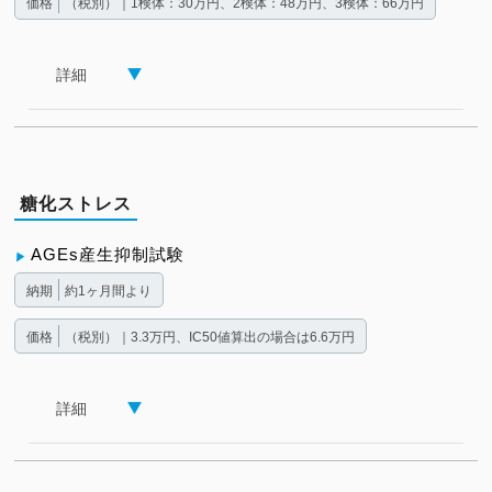
価格
（税別）｜1検体：30万円、2検体：48万円、3検体：66万円
詳細
糖化ストレス
AGEs産生抑制試験
納期
約1ヶ月間より
価格
（税別）｜3.3万円、IC50値算出の場合は6.6万円
詳細