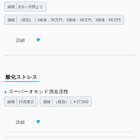
納期
約2ヶ月間より
価格
（税別）｜1検体：30万円、2検体：48万円、3検体：66万円
詳細
酸化ストレス
スーパーオキシド消去活性
納期
15営業日
価格
（税別）｜￥27,500
詳細