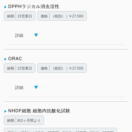
DPPHラジカル消去活性
納期
15営業日
価格
（税別）｜￥27,500
詳細
ORAC
納期
15営業日
価格
（税別）｜￥27,500
詳細
NHDF細胞 細胞内抗酸化試験
納期
約2ヶ月間より