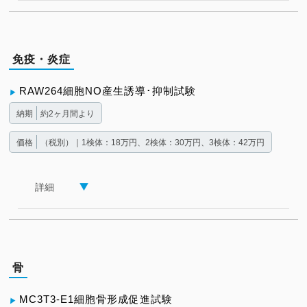
免疫・炎症
RAW264細胞NO産生誘導･抑制試験
納期
約2ヶ月間より
価格
（税別）｜1検体：18万円、2検体：30万円、3検体：42万円
詳細
骨
MC3T3-E1細胞骨形成促進試験