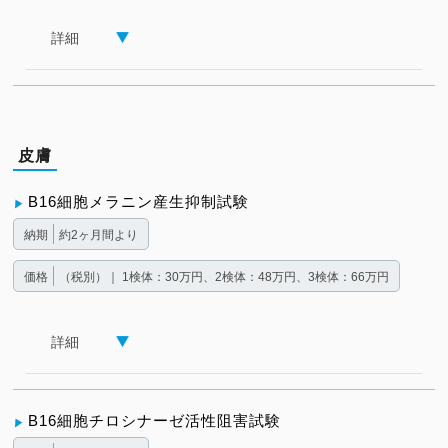
詳細
皮膚
B16細胞メラニン産生抑制試験
納期
約2ヶ月間より
価格
（税別）｜ 1検体：30万円、2検体：48万円、3検体：66万円
詳細
B16細胞チロシナーゼ活性阻害試験