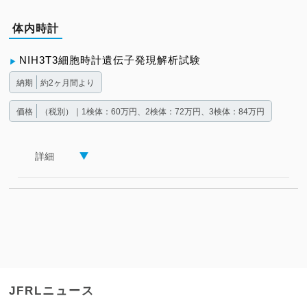
体内時計
NIH3T3細胞時計遺伝子発現解析試験
納期
約2ヶ月間より
価格
（税別）｜1検体：60万円、2検体：72万円、3検体：84万円
詳細
JFRLニュース