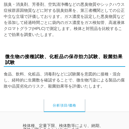
脱臭・消臭剤、芳香剤、空気清浄機などの悪臭物質やシックハウス
症候群原因物質などに対する脱臭効果を、第三者機関としての公正
中立な立場で評価しております。ガス濃度を設定した悪臭物質など
を添加して経過時間ごとに袋内のガス濃度をガス検知管、高速液体
クロマトグラフ(HPLC)で測定します。検体と対照品を比較するこ
とで効果を調査いたします。
微生物の接種試験、化粧品の保存効力試験、殺菌効果
試験
食品、飲料、化粧品、消毒剤などに試験菌を意図的に接種・混合
し、経時的に生菌数を確認することで、微生物汚染による製品の腐
敗や品質劣化のリスク、殺菌効果等を評価いたします。
分析項目/価格
検体種、定量下限、検体数等により、納期、