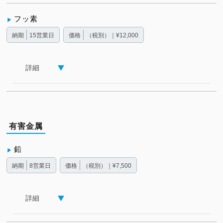
フッ素
納期
15営業日
価格
（税別）｜¥12,000
詳細
有害金属
鉛
納期
8営業日
価格
（税別）｜¥7,500
詳細