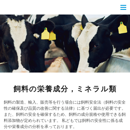
飼料の栄養成分，ミネラル類
飼料の製造、輸入、販売等を行う場合には飼料安全法（飼料の安全
性の確保及び品質の改善に関する法律）に基づく届出が必要です。
また、飼料の安全を確保するため、飼料の成分規格や使用できる飼
料添加物が定められています。 私どもでは飼料の安全性に係る成
分や栄養成分の分析を承っております。