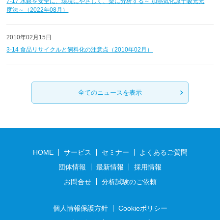
7-17 水銀を安全に、環境にやさしく、楽に分析する～ 加熱気化原子吸光光
度法～（2022年08月）
2010年02月15日
3-14 食品リサイクルと飼料化の注意点（2010年02月）
全てのニュースを表示
HOME
サービス
セミナー
よくあるご質問
団体情報
最新情報
採用情報
お問合せ
分析試験のご依頼
個人情報保護方針
Cookieポリシー