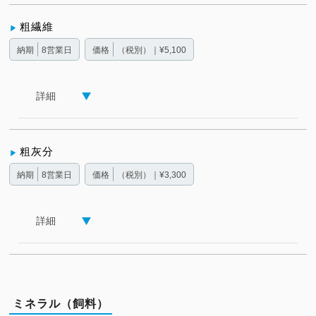
粗繊維
納期
8営業日
価格
（税別）｜¥5,100
詳細
粗灰分
納期
8営業日
価格
（税別）｜¥3,300
詳細
ミネラル（飼料）