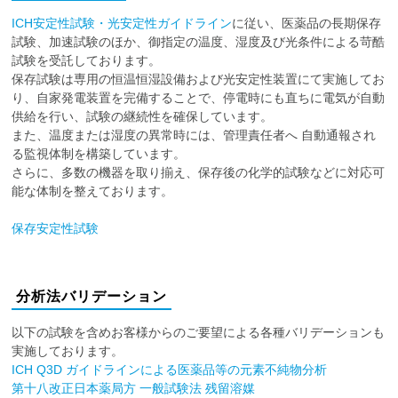
ICH安定性試験・光安定性ガイドライン
に従い、医薬品の長期保存
試験、加速試験のほか、御指定の温度、湿度及び光条件による苛酷
試験を受託しております。
保存試験は専用の恒温恒湿設備および光安定性装置にて実施してお
り、自家発電装置を完備することで、停電時にも直ちに電気が自動
供給を行い、試験の継続性を確保しています。
また、温度または湿度の異常時には、管理責任者へ 自動通報され
る監視体制を構築しています。
さらに、多数の機器を取り揃え、保存後の化学的試験などに対応可
能な体制を整えております。
保存安定性試験
分析法バリデーション
以下の試験を含めお客様からのご要望による各種バリデーションも
実施しております。
ICH Q3D ガイドラインによる医薬品等の元素不純物分析
第十八改正日本薬局方 一般試験法 残留溶媒