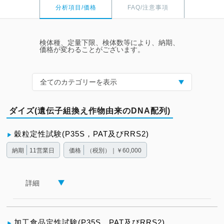
分析項目/価格
FAQ/注意事項
検体種、定量下限、検体数等により、納期、
価格が変わることがございます。
全てのカテゴリーを表示
ダイズ(遺伝子組換え作物由来のDNA配列)
穀粒定性試験(P35S，PAT及びRRS2)
納期
11営業日
価格
（税別）｜￥60,000
詳細
加工食品定性試験(P35S，PAT及びRRS2)