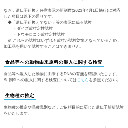
なお，遺伝子組換え任意表示の新制度(
2023年4月1日施行)に対応
した
項目は以下の通りです。
◆「遺伝子組換えでない」
等
の表示に係る試験
・ダイズ穀粒定性試験
・トウモロコシ穀粒定性試験
※
これらの試験はいずれも
穀粒が試験対象となっているため，
加工品を用いて試験すること
はできません。
食品等への動物由来原料の混入に関する検査
食品等へ混入した動物に由来するDNAの有無を
確認いたします。
※ 飼料への混入に関する検査については
こちら
を参照ください。
生物種の推定
生物種の推定や品種識別など，ご依頼目的に応じた遺伝子解析試験
をいたします。