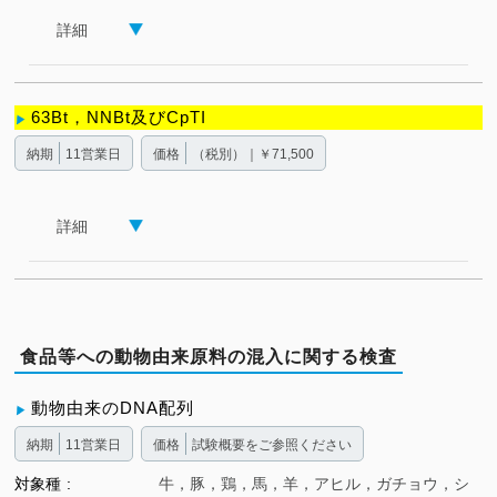
詳細
63Bt，NNBt及びCpTI
納期
11営業日
価格
（税別）｜￥71,500
詳細
食品等への動物由来原料の混入に関する検査
動物由来のDNA配列
納期
11営業日
価格
試験概要をご参照ください
対象種
牛，豚，鶏，馬，羊，アヒル，ガチョウ，シ