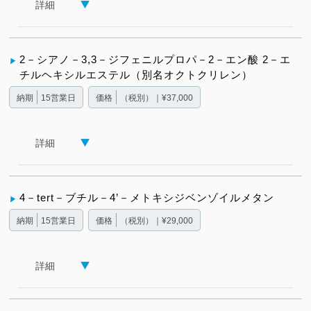
詳細
2－シアノ－3,3－ジフェニルプロパ－2－エン酸 2－エ
チルヘキシルエステル（別名オクトクリレン）
納期
15営業日
価格
（税別）｜¥37,000
詳細
4－tert－ブチル－4’－メトキシジベンゾイルメタン
納期
15営業日
価格
（税別）｜¥29,000
詳細