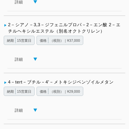
詳細
2－シアノ－3,3－ジフェニルプロパ－2－エン酸 2－エ
チルヘキシルエステル（別名オクトクリレン）
納期
15営業日
価格
（税別）｜¥37,000
詳細
4－tert－ブチル－4’－メトキシジベンゾイルメタン
納期
15営業日
価格
（税別）｜¥29,000
詳細