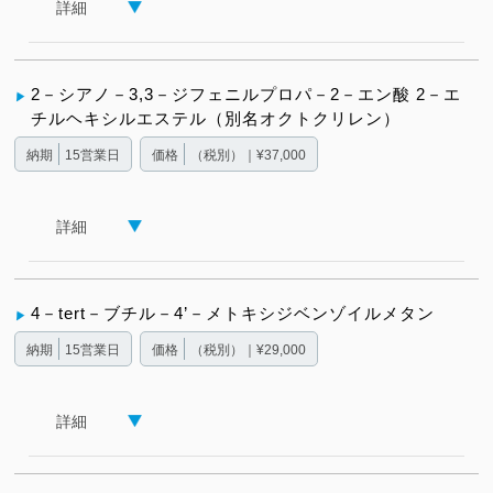
詳細
2－シアノ－3,3－ジフェニルプロパ－2－エン酸 2－エ
チルヘキシルエステル（別名オクトクリレン）
納期
15営業日
価格
（税別）｜¥37,000
詳細
4－tert－ブチル－4’－メトキシジベンゾイルメタン
納期
15営業日
価格
（税別）｜¥29,000
詳細